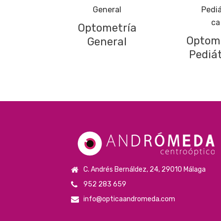
Optometría
Optom
General
Pediát
C. Andrés Bernáldez, 24, 29010 Málaga
952 283 659
info@opticaandromeda.com