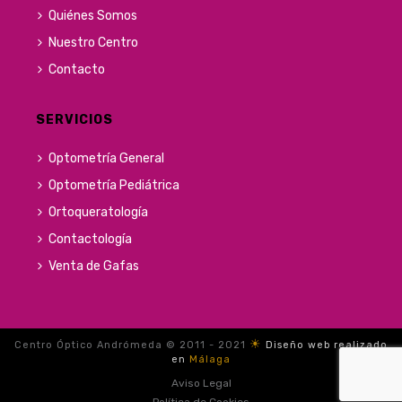
Quiénes Somos
Nuestro Centro
Contacto
SERVICIOS
Optometría General
Optometría Pediátrica
Ortoqueratología
Contactología
Venta de Gafas
☀
Centro Óptico Andrómeda © 2011 - 2021
Diseño web realizado
en
Málaga
Aviso Legal
Política de Cookies